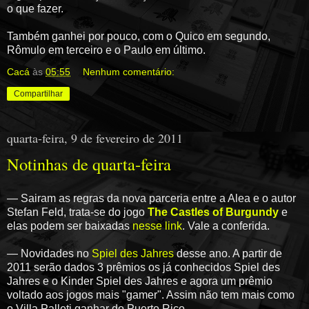
o que fazer.
Também ganhei por pouco, com o Quico em segundo,
Rômulo em terceiro e o Paulo em último.
Cacá
às
05:55
Nenhum comentário:
Compartilhar
quarta-feira, 9 de fevereiro de 2011
Notinhas de quarta-feira
— Sairam as regras da nova parceria entre a Alea e o autor
Stefan Feld, trata-se do jogo
The Castles of Burgundy
e
elas podem ser baixadas
nesse link
. Vale a conferida.
— Novidades no
Spiel des Jahres
desse ano. A partir de
2011 serão dados 3 prêmios os já conhecidos Spiel des
Jahres e o Kinder Spiel des Jahres e agora um prêmio
voltado aos jogos mais "gamer". Assim não tem mais como
o Villa Palleti ganhar do Puerto Rico.