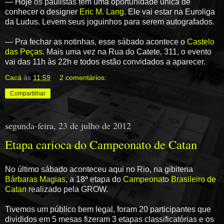
— Hoje os paulistas tem uma oportunidade única de
conhecer o designer
Eric M. Lang
. Ele vai estar na Euroliga
da Ludus. Levem seus joguinhos para serem autografados.
— Pra fechar as notinhas, esse sábado acontece o
Castelo
das Peças
. Mais uma vez na Rua do Catete, 311, o evento
vai das 11h às 22h e todos estão convidados a aparecer.
Cacá
às
11:59
2 comentários:
Compartilhar
segunda-feira, 23 de julho de 2012
Etapa carioca do Campeonato de Catan
No último sábado aconteceu aqui no Rio, na gibiteria
Bárbaras Magias
, a 18ª etapa do
Campeonato Brasileiro de
Catan
realizado pela GROW.
Tivemos um público bem legal, foram 20 participantes que
divididos em 5 mesas fizeram 3 etapas classificatórias e os