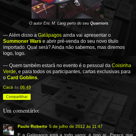
O autor Eric M. Lang perto do seu
Quarriors
.
— Além disso a
Galápagos
ainda vai apresentar o
Summoner Wars
e abrir pré-venda do seu novo título
importado. Qual será? Ainda não sabemos, mas diremos
logo, logo.
— Quem também estará no evento é o pessoal da
Coisinha
Verde
, e para todos os participantes, cartas exclusivas para
o
Card Goblins
.
Cacá
às
06:49
Compartilhar
Um comentário:
Paulo Roberto
5 de julho de 2012 às 11:47
E a Galápagos está a todo vapor, é isso aí...Parece que