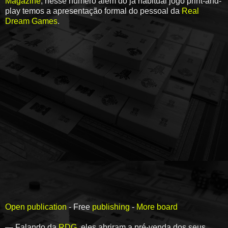
Magazine
, nesse número além do já habitual jogo print-and-
play temos a apresentação formal do pessoal da
Real
Dream Games
.
Open publication
- Free
publishing
-
More board
— Falando da
RDG
, eles abriram a pré-venda dos seus