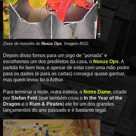
Zoom do monolito do
Nexus Ops
. Imagem BGG.
Depois disso fomos para um jogo de "porrada" e
escolhemos um dos prediletos da casa, o
Nexus Ops
. A
partida foi bem boa, e apesar de estar com uma mão podre
para os dados (e para as cartas) consegui quase ganhar,
mas quem levou foi o Arthur.
Para terminar a noite, outra estreia, o
Notre Dame
, criado
por
Stefan Feld
(que também criou o
In the Year of the
Dragon
e o
Rum & Pirates
) ele foi um dos grandes
lançamentos do ano passado e é bastante legal.