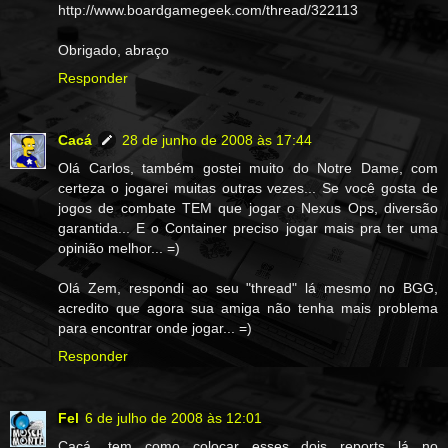
http://www.boardgamegeek.com/thread/322113
Obrigado, abraço
Responder
Cacá
28 de junho de 2008 às 17:44
Olá Carlos, também gostei muito do Notre Dame, com
certeza o jogarei muitas outras vezes... Se você gosta de
jogos de combate TEM que jogar o Nexus Ops, diversão
garantida... E o Container preciso jogar mais pra ter uma
opinião melhor... =)
Olá Zem, respondi ao seu "thread" lá mesmo no BGG,
acredito que agora sua amiga não tenha mais problema
para encontrar onde jogar... =)
Responder
Fel
6 de julho de 2008 às 12:01
Cacá, tem como colocar esses dois reports lá no