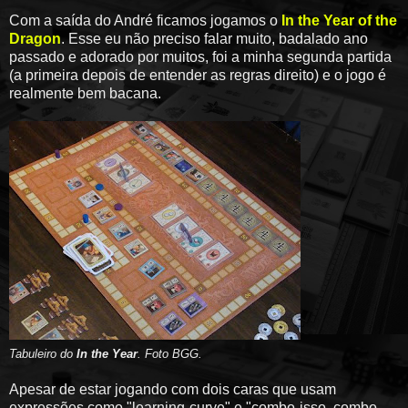
Com a saída do André ficamos jogamos o
In the Year of the
Dragon
. Esse eu não preciso falar muito, badalado ano
passado e adorado por muitos, foi a minha segunda partida
(a primeira depois de entender as regras direito) e o jogo é
realmente bem bacana.
Tabuleiro do
In the Year
. Foto BGG.
Apesar de estar jogando com dois caras que usam
expressões como "learning-curve" e "combo-isso, combo-