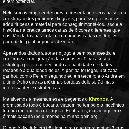
e tem potencial.
Nele somos empreendedores representando seus paises na
construção dos primeiros dirigíveis, para isso precisamos
adquirir bens e material para conseguir montá-los. Isso é a
história, na pratica temos cartas de 6 cores diferentes que
nos dão dados para rolar e comprar as cartas de dirigível
para poder ganhar pontos de vitória.
Apesar dos dados a sorte no jogo é bem balanceada, e
conforme a configuração das cartas você traça a sua
estratégia para ir aumentando a quantidade de dados
rolados e a qualidade deles. A partida foi legal, Bouzada
ganhou com o Fel em segundo eu em terceiro e o André em
último. Acho que as próximas partidas dele serão mais
interessantes e estratégicas.
Mantivemos a mesma mesa e pegamos o
Khronos
. A
premissa do jogo é bacana, viagem no tempo e a mecânica
lembra um pouco a do Tigris e Euphrates, mas o jogo em sí
é mais bacana (pelo menos na minha opinião).
O jogo é dividido em três tabuleiros que representam 3 eras