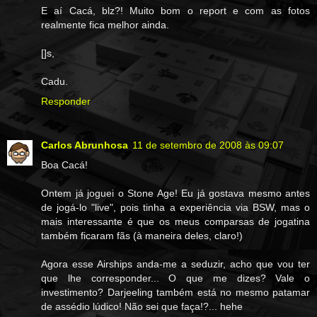
E aí Cacá, blz?! Muito bom o report e com as fotos
realmente fica melhor ainda.
[]s,
Cadu.
Responder
Carlos Abrunhosa
11 de setembro de 2008 às 09:07
Boa Cacá!
Ontem já joguei o Stone Age! Eu já gostava mesmo antes
de jogá-lo "live", pois tinha a experiência via BSW, mas o
mais interessante é que os meus comparsas de jogatina
também ficaram fãs (à maneira deles, claro!)
Agora esse Airships anda-me a seduzir, acho que vou ter
que lhe corresponder... O que me dizes? Vale o
investimento? Darjeeling também está no mesmo patamar
de assédio lúdico! Não sei que faça!?... hehe