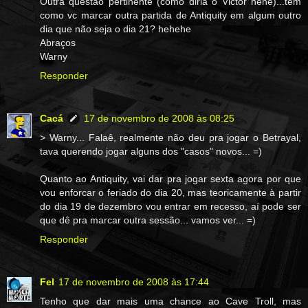
Outra questão pertinente (como diria o Victor hehe)...tem
como vc marcar outra partida de Antiquity em algum outro
dia que não seja o dia 21? hehehe
Abraços
Warny
Responder
Cacá
17 de novembro de 2008 às 08:25
> Warny... Falaê, realmente não deu pra jogar o Betrayal,
tava querendo jogar alguns dos "casos" novos... =)
Quanto ao Antiquity, vai dar pra jogar sexta agora por que
vou enforcar o feriado do dia 20, mas teoricamente à partir
do dia 19 de dezembro vou entrar em recesso, aí pode ser
que dê pra marcar outra sessão... vamos ver... =)
Responder
Fel
17 de novembro de 2008 às 17:44
Tenho que dar mais uma chance ao Cave Troll, mas