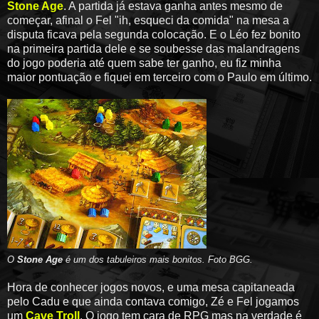
Stone Age
. A partida já estava ganha antes mesmo de
começar, afinal o Fel "ih, esqueci da comida" na mesa a
disputa ficava pela segunda colocação. E o Léo fez bonito
na primeira partida dele e se soubesse das malandragens
do jogo poderia até quem sabe ter ganho, eu fiz minha
maior pontuação e fiquei em terceiro com o Paulo em último.
O
Stone Age
é um dos tabuleiros mais bonitos.
Foto BGG.
Hora de conhecer jogos novos, e uma mesa capitaneada
pelo Cadu e que ainda contava comigo, Zé e Fel jogamos
um
Cave Troll
. O jogo tem cara de RPG mas na verdade é