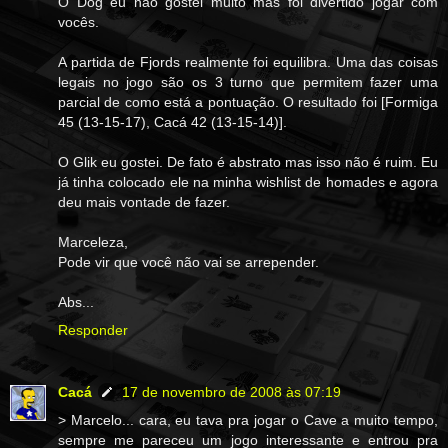
O Dog eu não gostei muito mas foi divertido jogar com
vocês.
A partida de Fjords realmente foi equilibra. Uma das coisas
legais no jogo são os 3 turno que permitem fazer uma
parcial de como está a pontuação. O resultado foi [Formiga
45 (13-15-17), Cacá 42 (13-15-14)].
O Glik eu gostei. De fato é abstrato mas isso não é ruim. Eu
já tinha colocado ele na minha wishlist de homades e agora
deu mais vontade de fazer.
Marceleza,
Pode vir que você não vai se arrepender.
Abs...
Responder
Cacá
17 de novembro de 2008 às 07:19
> Marcelo... cara, eu tava pra jogar o Cave a muito tempo,
sempre me pareceu um jogo interessante e entrou pra