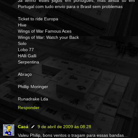
Já tenho estes jogos em português, mas ainda só em
Portugal com tudo envio para o Brasil sem problemas
Ticket to ride Europa
Hive
Wings of War Famous Aces
Wings of War: Watch your Back
Solo
Lobo 77
HAlli Galli
Serpentina
Abraço
Phillip Moringer
Runadrake Lda
Responder
Cacá
9 de abril de 2009 às 08:28
Valeu Philip, bons ventos o tragam para essas bandas...