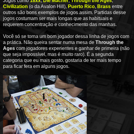
Jogos como
18xx
,
Die Macher
,
Through the Ages
,
Civilization
(o da Avalon Hill),
Puerto Rico
,
Brass
entre
outros são bons exemplos de jogos assim. Partidas desse
jogos costumam ser mais longas que as habituais e
requerem concentração e conhecimento das manhas.
Você só se torna um bom jogador dessa linha de jogos com
a prática. Não queira sentar numa mesa de
Through the
Ages
com jogadores experientes e ganhar de primeira (não
que seja impossível, mas é muito raro). É a segunda
categoria que eu mais gosto, gostaria de ter mais tempo
para ficar fera em alguns jogos.