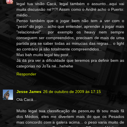
legal tua visão Cacá, legal também o assunto...aqui vai
muita discussão né?!?! Assim como o André acho o Puerto:
médio...
Penso também que o jogar bem não tem a ver com o
"peso" do jogo... acho que entender, aprender a jogar mais
"relacionável"... por exemplo os heavy nem sempre
conseguem ser compreendidos, precisam de mais de uma
partida pra se saber todas as minucias das regras... o light
ao contrário já são totalmente compreendidos...
Mas bah muito legal teu post...
Já dá pra ver a dificuldade que teremos pra definir bem as
categorias no JoTa né...hehehe
Responder
Jesse James
26 de outubro de 2009 às 17:15
Olá Cacá...
Muito legal sua classificação de pesos,eu tb sou mais fã
dos Médios, eles me divertem mais do que os Pesados
mas concordo com a galera acima... o peso varia muito de