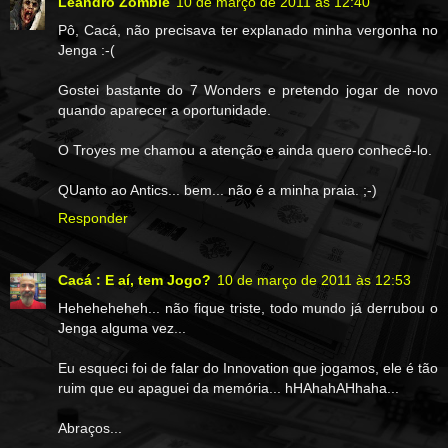
Leandro Zombie
10 de março de 2011 às 12:40
Pô, Cacá, não precisava ter explanado minha vergonha no
Jenga :-(
Gostei bastante do 7 Wonders e pretendo jogar de novo
quando aparecer a oportunidade.
O Troyes me chamou a atenção e ainda quero conhecê-lo.
QUanto ao Antics... bem... não é a minha praia. ;-)
Responder
Cacá : E aí, tem Jogo?
10 de março de 2011 às 12:53
Heheheheheh... não fique triste, todo mundo já derrubou o
Jenga alguma vez...
Eu esqueci foi de falar do Innovation que jogamos, ele é tão
ruim que eu apaguei da memória... hHAhahAHhaha...
Abraços...