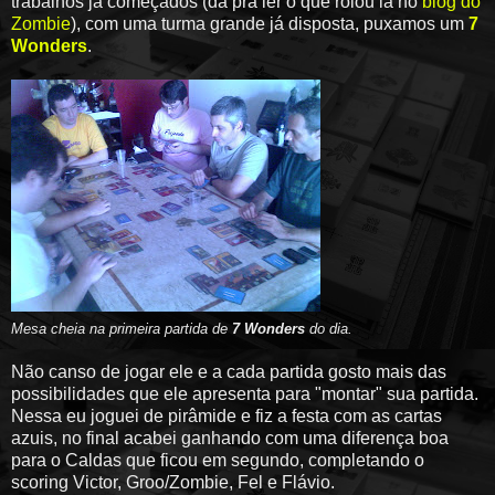
trabalhos já começados (dá pra ler o que rolou lá no
blog do
Zombie
), com uma turma grande já disposta, puxamos um
7
Wonders
.
Mesa cheia na primeira partida de
7 Wonders
do dia.
Não canso de jogar ele e a cada partida gosto mais das
possibilidades que ele apresenta para "montar" sua partida.
Nessa eu joguei de pirâmide e fiz a festa com as cartas
azuis, no final acabei ganhando com uma diferença boa
para o Caldas que ficou em segundo, completando o
scoring Victor, Groo/Zombie, Fel e Flávio.