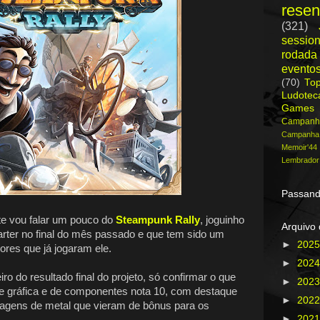
rese
(321)
session
rodada
evento
(70)
To
Ludote
Games
Campanh
Campanh
Memoir'44
Lembrador
Passand
e vou falar um pouco do
Steampunk Rally
, joguinho
Arquivo 
tarter no final do mês passado e que tem sido um
►
202
ores que já jogaram ele.
►
202
o do resultado final do projeto, só confirmar o que
►
202
de gráfica e de componentes nota 10, com destaque
►
202
nagens de metal que vieram de bônus para os
►
202