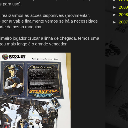
s para uso).
►
200
►
200
 realizarmos as ações disponíveis (movimentar,
 por aí vai) e finalmente vemos se há a necessidade
►
200
rte da nossa máquina.
rimeiro jogador cruzar a linha de chegada, temos uma
gou mais longe é o grande vencedor.