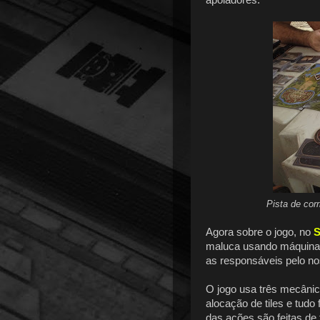
Pista de cor
Agora sobre o jogo, no
S
maluca usando máquinas
as responsáveis pelo n
O jogo usa três mecânica
alocação de tiles e tud
das ações são feitas de