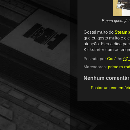
E para quem já t
Gostei muito do
Steamp
que eu gosto muito e e
atenção. Fica a dica pa
Kickstarter com as engr
Postado por
Cacá
às
07:
Marcadores:
primeira ro
Nenhum comentári
Postar um comentári