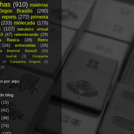
nhas
(910)
matérias
Jogos Brasilis
(290)
 reports
(272)
primeira
(233)
molecada
(179)
s
(107)
tabuleiro virtual
p3
(47)
relembrando
(29)
ca Básica
(28)
Retro
(16)
entrevistas
(16)
a Imperial Assault
(10)
a SeaFall
(3)
Campanha
(2)
Campanha Origens
(2)
(2)
o por aqui
do blog
5
(15)
4
(42)
3
(98)
2
(74)
1
(100)