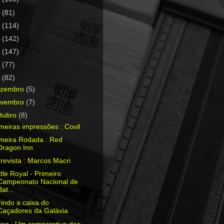
0
(81)
9
(114)
8
(142)
7
(147)
6
(77)
5
(82)
ezembro
(5)
ovembro
(7)
tubro
(8)
meiras impressões : Covil
imeira Rodada : Red
Dragon Inn
revista : Marcos Macri
tle Royal - Primeiro
Campeonato Nacional de
Bat...
indo a caixa do
Caçadores da Galáxia