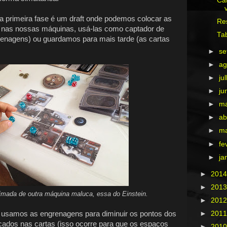
Ca
a primeira fase é um draft onde podemos colocar as
Re
 nas nossas máquinas, usá-las como captador de
Tab
renagens) ou guardamos para mais tarde (as cartas
►
s
►
ag
►
ju
►
ju
►
m
►
ab
►
m
►
fe
►
ja
►
201
►
201
imada de outra máquina maluca, essa do Einstein.
►
201
samos as engrenagens para diminuir os pontos dos
►
201
ados nas cartas (isso ocorre para que os espaços
►
201