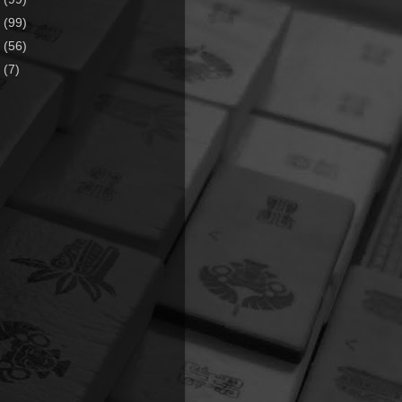
9
(99)
8
(56)
7
(7)