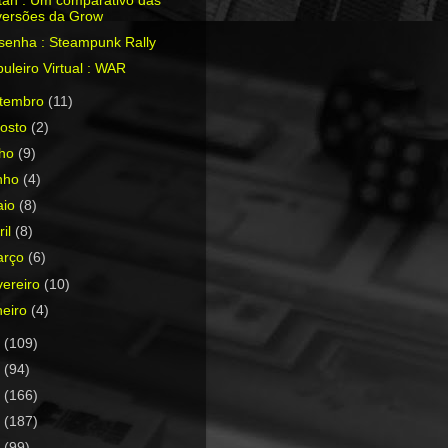
tan : Um comparativo das
versões da Grow
senha : Steampunk Rally
uleiro Virtual : WAR
etembro
(11)
osto
(2)
lho
(9)
nho
(4)
aio
(8)
ril
(8)
arço
(6)
vereiro
(10)
neiro
(4)
4
(109)
3
(94)
2
(166)
1
(187)
0
(99)