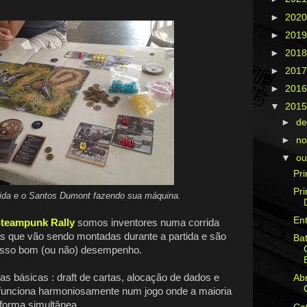
►
202
►
201
►
201
►
201
►
201
▼
201
►
d
►
n
▼
ou
Pri
Pr
rida e o Santos Dumont fazendo sua máquina.
Ent
teampunk Rally
somos inventores numa corrida
 que vão sendo montadas durante a partida e são
Bat
osso bom (ou não) desempenho.
s básicas : draft de cartas, alocação de dados e
Abr
o funciona harmoniosamente num jogo onde a maioria
 forma simultânea.