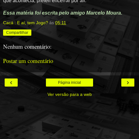
que acontecia, preferi encerrar por ali.
Essa matéria foi escrita pelo amigo Marcelo Moura.
Cacá : E aí, tem Jogo?
às
05:11
Compartilhar
Nenhum comentário:
Postar um comentário
‹
›
Página inicial
Ver versão para a web