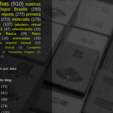
nhas
(910)
matérias
Jogos Brasilis
(290)
 reports
(272)
primeira
(233)
molecada
(179)
s
(107)
tabuleiro virtual
p3
(47)
relembrando
(29)
ca Básica
(28)
Retro
(16)
entrevistas
(16)
a Imperial Assault
(10)
a SeaFall
(3)
Campanha
(2)
Campanha Origens
(2)
(2)
o por aqui
do blog
5
(15)
4
(42)
3
(98)
2
(74)
1
(100)