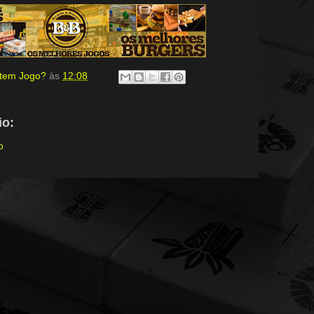
, tem Jogo?
às
12:08
o:
o