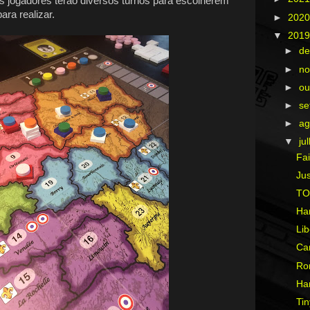
s jogadores terão diversos turnos para escolherem
ara realizar.
►
202
▼
201
►
d
►
n
►
ou
►
s
►
ag
▼
ju
Fai
Ju
TOP
Ha
Lib
Car
Ro
Ha
Ti