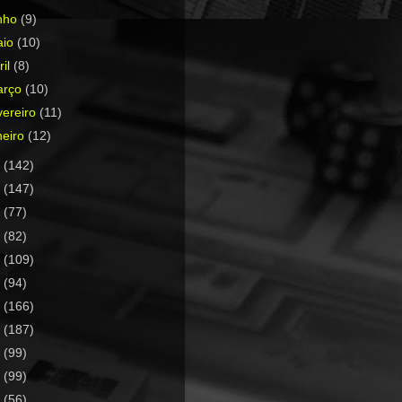
nho
(9)
aio
(10)
ril
(8)
arço
(10)
vereiro
(11)
neiro
(12)
8
(142)
7
(147)
6
(77)
5
(82)
4
(109)
3
(94)
2
(166)
1
(187)
0
(99)
9
(99)
8
(56)