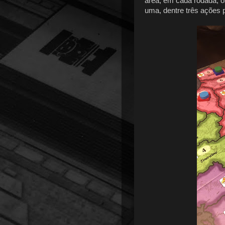
área, em cada rodada, o
uma, dentre três ações p