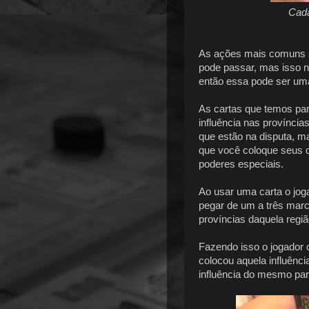
Cada
As ações mais comuns s
pode passar, mas isso n
então essa pode ser uma
As cartas que temos pa
influência nas provínci
que estão na disputa, m
que você coloque seus 
poderes especiais.
Ao usar uma carta o joga
pegar de um a três marca
províncias daquela regiã
Fazendo isso o jogador 
colocou aquela influênc
influência do mesmo par