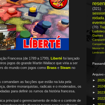
rese
(321)
session
rodada
evento
(70)
To
Ludote
Games
Campanh
Campanh
Memoir'44
Lembrador
lução Francesa (de 1789 a 1799).
Liberté
foi lançado
ros jogos do grande Martin Wallace que viria a ser
Passand
ers do mundo com jogos como
Brass
e
Steam
no
Arquivo 
►
202
s comandam as facções que estão na luta pela
ça, dentre monarquistas, radicais e o moderados, os
►
202
odadas para definir os rumos da história francesa.
►
202
►
202
a principal o gerenciamento de mão e o controle de
►
202