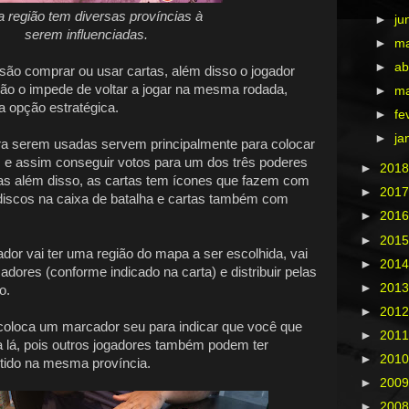
 região tem diversas províncias à
►
ju
serem influenciadas.
►
m
►
ab
ão comprar ou usar cartas, além disso o jogador
ão o impede de voltar a jogar na mesma rodada,
►
m
 opção estratégica.
►
fe
►
ja
ra serem usadas servem principalmente para colocar
as e assim conseguir votos para um dos três poderes
►
201
as além disso, as cartas tem ícones que fazem com
►
201
discos na caixa de batalha e cartas também com
►
201
►
201
dor vai ter uma região do mapa a ser escolhida, vai
►
201
dores (conforme indicado na carta) e distribuir pelas
►
201
o.
►
201
coloca um marcador seu para indicar que você que
►
201
ia lá, pois outros jogadores também podem ter
►
201
tido na mesma província.
►
200
►
200