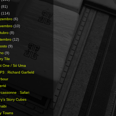
0
(81)
9
(114)
ezembro
(6)
ovembro
(10)
tubro
(8)
etembro
(12)
osto
(9)
lho
(9)
ry Tile
st One / Só Uma
3 : Richard Garfield
rbour
erté
cassonne : Safari
ry's Story Cubes
nabi
ny Towns