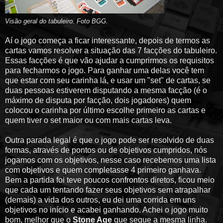
Visão geral do tabuleiro
. Foto BGG.
Aí o jogo começa a ficar interessante, depois de termos as
cartas vamos resolver a situação das 7 facções do tabuleiro.
Essas facções é que vão ajudar a cumprirmos os requisitos
para fecharmos o jogo. Para ganhar uma delas você tem
que estar com seu carinha lá, e usar um "set" de cartas, se
duas pessoas estiverem disputando a mesma facção (é o
máximo de disputa por facção, dois jogadores) quem
colocou o carinha por último escolhe primeiro as cartas e
quem tiver o set maior ou com mais cartas leva.
Outra parada legal é que o jogo pode ser resolvido de duas
formas, através de pontos ou de objetivos cumpridos, nós
jogamos com os objetivos, nesse caso recebemos uma lista
com objetivos e quem completasse 4 primeiro ganhava.
Bem a partida foi teve poucos confrontos diretos, ficou meio
que cada um tentando fazer seus objetivos sem atrapalhar
(demais) a vida dos outros, eu dei uma corrida em uns
objetivos no início e acabei ganhando. Achei o jogo muito
bom, melhor que o
Stone Age
que segue a mesma linha.