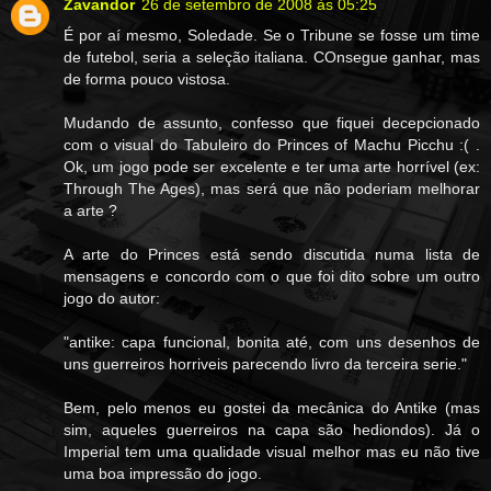
Zavandor
26 de setembro de 2008 às 05:25
É por aí mesmo, Soledade. Se o Tribune se fosse um time
de futebol, seria a seleção italiana. COnsegue ganhar, mas
de forma pouco vistosa.
Mudando de assunto, confesso que fiquei decepcionado
com o visual do Tabuleiro do Princes of Machu Picchu :( .
Ok, um jogo pode ser excelente e ter uma arte horrível (ex:
Through The Ages), mas será que não poderiam melhorar
a arte ?
A arte do Princes está sendo discutida numa lista de
mensagens e concordo com o que foi dito sobre um outro
jogo do autor:
"antike: capa funcional, bonita até, com uns desenhos de
uns guerreiros horriveis parecendo livro da terceira serie."
Bem, pelo menos eu gostei da mecânica do Antike (mas
sim, aqueles guerreiros na capa são hediondos). Já o
Imperial tem uma qualidade visual melhor mas eu não tive
uma boa impressão do jogo.