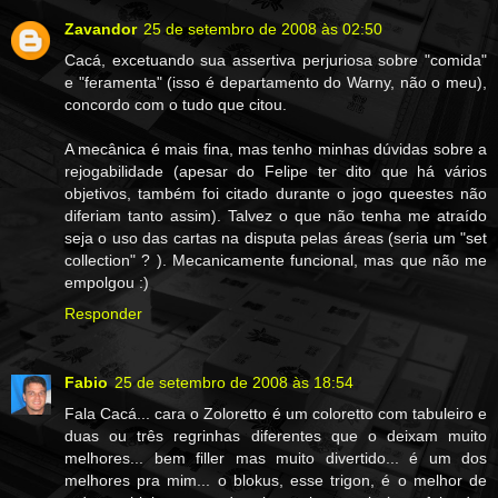
Zavandor
25 de setembro de 2008 às 02:50
Cacá, excetuando sua assertiva perjuriosa sobre "comida"
e "feramenta" (isso é departamento do Warny, não o meu),
concordo com o tudo que citou.
A mecânica é mais fina, mas tenho minhas dúvidas sobre a
rejogabilidade (apesar do Felipe ter dito que há vários
objetivos, também foi citado durante o jogo queestes não
diferiam tanto assim). Talvez o que não tenha me atraído
seja o uso das cartas na disputa pelas áreas (seria um "set
collection" ? ). Mecanicamente funcional, mas que não me
empolgou :)
Responder
Fabio
25 de setembro de 2008 às 18:54
Fala Cacá... cara o Zoloretto é um coloretto com tabuleiro e
duas ou três regrinhas diferentes que o deixam muito
melhores... bem filler mas muito divertido... é um dos
melhores pra mim... o blokus, esse trigon, é o melhor de