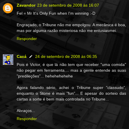
Zavandor
23 de setembro de 2008 às 16:07
Fel = Mr It's Only Fun when I'm winning :-D
Engraçado, o Tribune não me empolgou. A mecânica é boa,
mas por alguma razão misteriosa não me entusiasmei.
Responder
Cacá
24 de setembro de 2008 às 06:35
Pois é Victor, é que lá não tem que receber "uma comida"
não pegar em ferramenta.... mas a gente entende as suas
"predileções"... hehehehehehe
Agora falando sério, achei o Tribune super "classudo",
enquanto o Stone é mais "fun"... E apesar do sorteio das
cartas a sorte é bem mais controlada no Tribune...
Abraços...
Responder