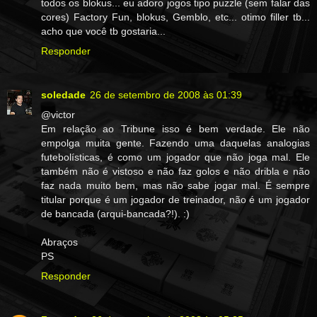
todos os blokus... eu adoro jogos tipo puzzle (sem falar das
cores) Factory Fun, blokus, Gemblo, etc... otimo filler tb...
acho que você tb gostaria...
Responder
soledade
26 de setembro de 2008 às 01:39
@victor
Em relação ao Tribune isso é bem verdade. Ele não
empolga muita gente. Fazendo uma daquelas analogias
futebolísticas, é como um jogador que não joga mal. Ele
também não é vistoso e não faz golos e não dribla e não
faz nada muito bem, mas não sabe jogar mal. É sempre
titular porque é um jogador de treinador, não é um jogador
de bancada (arqui-bancada?!). :)
Abraços
PS
Responder