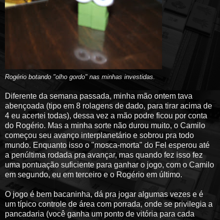
Rogério botando "olho gordo" nas minhas investidas
.
Diferente da semana passada, minha mão ontem tava
abençoada (tipo em 8 rolagens de dado, para tirar acima de
4 eu acertei todas), dessa vez a mão podre ficou por conta
do Rogério. Mas a minha sorte não durou muito, o Camilo
começou seu avanço interplanetário e sobrou pra todo
mundo. Enquanto isso o "mosca-morta" do Fel esperou até
a penúltima rodada pra avançar, mas quando fez isso fez
uma pontuação suficiente para ganhar o jogo, com o Camilo
em segundo, eu em terceiro e o Rogério em último.
O jogo é bem bacaninha, dá pra jogar algumas vezes e é
um típico controle de área com porrada, onde se privilegia a
pancadaria (você ganha um ponto de vitória para cada