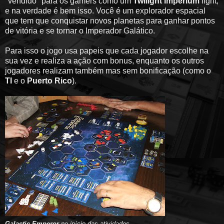
"vendido" para os gamers como um
Twilight Imperium
light,
e na verdade é bem isso. Você é um explorador espacial
que tem que conquistar novos planetas para ganhar pontos
de vitória e se tornar o Imperador Galático.
Para isso o jogo usa papeis que cada jogador escolhe na
sua vez e realiza a ação com bonus, enquanto os outros
jogadores realizam também mas sem bonificação (como o
TI
e o
Puerto Rico
).
Galactic Emperor
no início das atividades
.