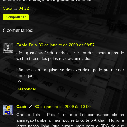
Cacá
às
04:22
Compartilhar
6 comentários:
Fabio Tola
30 de janeiro de 2009 às 08:57
afe.. q catástrofe do android. e é um dos meus topos de
wish list recentes pelos reviews animados....
bão, se o arthur quiser se desfazer dele, pede pra me dar
um toque
:)>
Responder
Cacá
30 de janeiro de 2009 às 10:00
Grande Tola.... Pois é, eu e o Fel compramos ele na
animação também, mas tipo, se tu curte o Arkham Horror e
jogos nessa linha (que puxam mais para o RPG do que