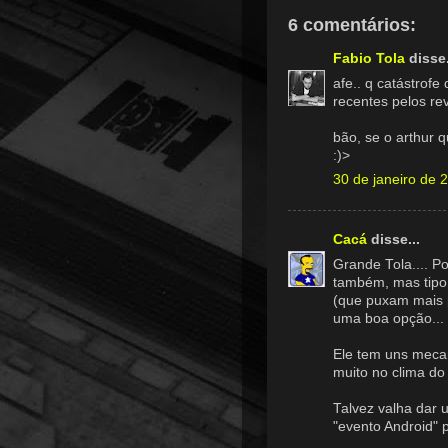
6 comentários:
Fabio Tola
disse.
afe.. q catástrofe
recentes pelos re
bão, se o arthur 
:)>
30 de janeiro de 
Cacá
disse...
Grande Tola.... P
também, mas tipo,
(que puxam mais 
uma boa opção...
Ele tem uns mecan
muito no clima do 
Talvez valha dar 
"evento Android" p