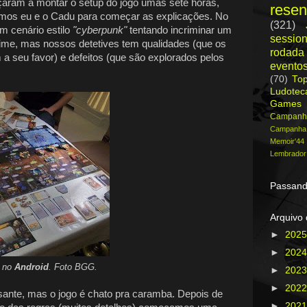
aram a montar o setup do jogo umas sete horas,
rese
mos eu e o Cadu para começar as explicações. No
(321)
m cenário estilo
"cyberpunk"
tentando incriminar um
session
ime, mas nossos detetives tem qualidades (que os
rodada
 a seu favor) e defeitos (que são explorados pelos
evento
(70)
To
Ludote
Games
Campanh
Campanh
Memoir'44
Lembrador
Passand
Arquivo 
►
202
►
202
o no
Android
. Foto BGG.
►
202
►
202
ante, mas o jogo é chato pra caramba. Depois de
►
202