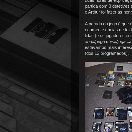
duas horas de explicaç
partida com 3 detetives
o Arthur foi fazer as hon
A parada do jogo é que 
ricamente cheias de tex
lidas (e os jogadores e
anda/pega coisa/joga
car
estávamos mais interes
(dos 12 programados).