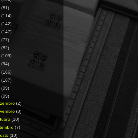
0
(81)
9
(114)
8
(142)
7
(147)
6
(77)
5
(82)
4
(109)
3
(94)
2
(166)
1
(187)
0
(99)
9
(99)
ezembro
(2)
ovembro
(8)
tubro
(10)
etembro
(7)
osto
(10)