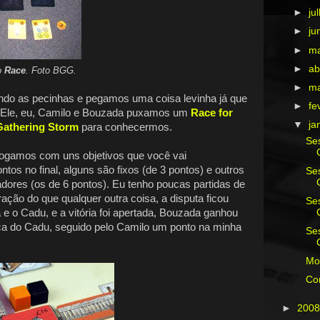
►
ju
►
ju
►
m
►
ab
o
Race
. Foto BGG.
►
m
ndo as pecinhas e pegamos uma coisa levinha já que
►
fe
 Ele, eu, Camilo e Bouzada puxamos um
Race for
▼
ja
Gathering Storm
para conhecermos.
Ses
jogamos com uns objetivos que você vai
ntos no final, alguns são fixos (de 3 pontos) e outros
Ses
dores (os de 6 pontos). Eu tenho poucas partidas de
ração do que qualquer outra coisa, a disputa ficou
Ses
 o Cadu, e a vitória foi apertada, Bouzada ganhou
ça do Cadu, seguido pelo Camilo um ponto na minha
Ses
Mo
Co
►
200