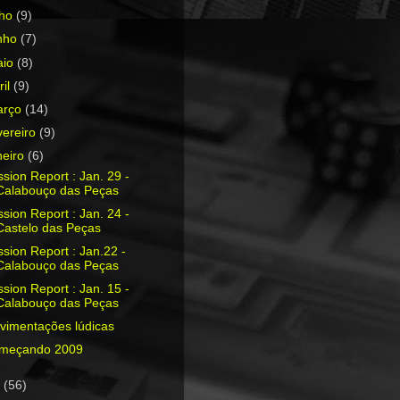
lho
(9)
nho
(7)
aio
(8)
ril
(9)
arço
(14)
vereiro
(9)
neiro
(6)
sion Report : Jan. 29 -
Calabouço das Peças
sion Report : Jan. 24 -
Castelo das Peças
sion Report : Jan.22 -
Calabouço das Peças
sion Report : Jan. 15 -
Calabouço das Peças
vimentações lúdicas
meçando 2009
8
(56)