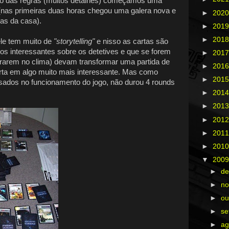
ão das regras (muitos detalhes) começamos uma
 (nas primeiras duas horas chegou uma galera nova e
►
202
ras da casa).
►
201
►
201
ele tem muito de
"storytelling"
e nisso as cartas são
tos interessantes sobre os detetives e que se forem
►
201
ntrarem no clima) devam transformar uma partida de
►
201
ta em algo muito mais interessante. Mas como
►
201
sados no funcionamento do jogo, não durou 4 rounds
►
201
►
201
►
201
►
201
►
201
▼
200
►
d
►
n
►
ou
►
s
►
ag