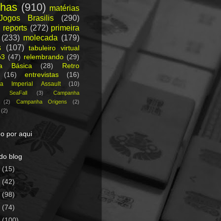
nhas
(910)
matérias
Jogos Brasilis
(290)
 reports
(272)
primeira
(233)
molecada
(179)
s
(107)
tabuleiro virtual
p3
(47)
relembrando
(29)
ca Básica
(28)
Retro
(16)
entrevistas
(16)
a Imperial Assault
(10)
a SeaFall
(3)
Campanha
(2)
Campanha Origens
(2)
(2)
o por aqui
do blog
5
(15)
4
(42)
3
(98)
2
(74)
1
(100)