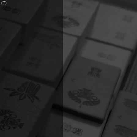
7
(7)