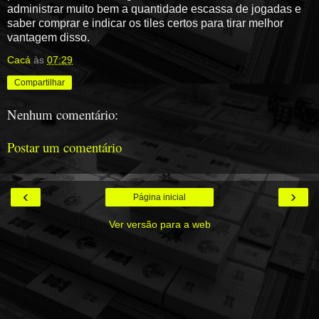
administrar muito bem a quantidade escassa de jogadas e
saber comprar e indicar os tiles certos para tirar melhor
vantagem disso.
Cacá
às
07:29
Compartilhar
Nenhum comentário:
Postar um comentário
‹
›
Página inicial
Ver versão para a web