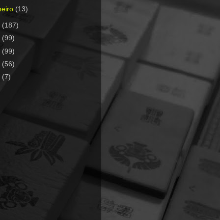
neiro
(13)
1
(187)
0
(99)
9
(99)
8
(56)
7
(7)