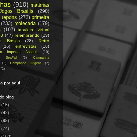
nhas
(910)
matérias
Jogos Brasilis
(290)
 reports
(272)
primeira
(233)
molecada
(179)
s
(107)
tabuleiro virtual
p3
(47)
relembrando
(29)
ca Básica
(28)
Retro
(16)
entrevistas
(16)
a Imperial Assault
(10)
a SeaFall
(3)
Campanha
(2)
Campanha Origens
(2)
(2)
o por aqui
do blog
5
(15)
4
(42)
3
(98)
2
(74)
1
(100)