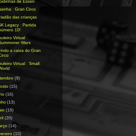
pidinhas de Essen
senha : Gran Circo
iadão das crianças
K Legacy : Partida
número 10!
uleiro Virtual :
Summoner Wars
indo a caixa do Gran
Circo
uleiro Virtual : Small
World
etembro
(9)
osto
(15)
lho
(16)
nho
(13)
aio
(18)
ril
(20)
arço
(14)
vereiro
(10)