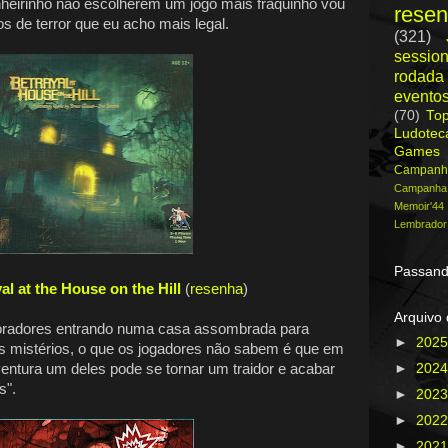
nheirinho não escolherem um jogo mais fraquinho vou
rese
s de terror que eu acho mais legal.
(321)
session
rodada
evento
(70)
To
Ludote
Games
Campanh
Campanh
Memoir'44
Lembrador
Passand
al at the House on the Hill
(
resenha
)
Arquivo 
oradores entrando numa casa assombrada para
►
202
s mistérios, o que os jogadores não sabem é que em
entura um deles pode se tornar um traidor e acabar
►
202
s".
►
202
►
202
►
202