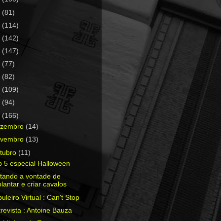
0
(81)
9
(114)
8
(142)
7
(147)
6
(77)
5
(82)
4
(109)
3
(94)
2
(166)
ezembro
(14)
ovembro
(13)
tubro
(11)
 5 especial Halloween
tando a vontade de
plantar e criar cavalos
uleiro Virtual : Can't Stop
revista : Antoine Bauza