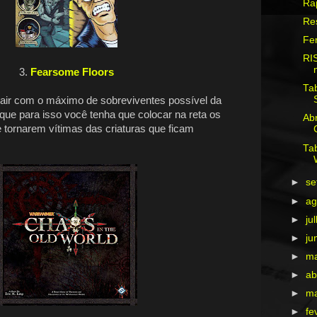
Ra
Re
Fer
RIS
3.
Fearsome Floors
Tab
sair com o máximo de sobreviventes possível da
e para isso você tenha que colocar na reta os
Abr
e tornarem vítimas das criaturas que ficam
Tab
►
s
►
ag
►
ju
►
ju
►
m
►
ab
►
m
►
fe