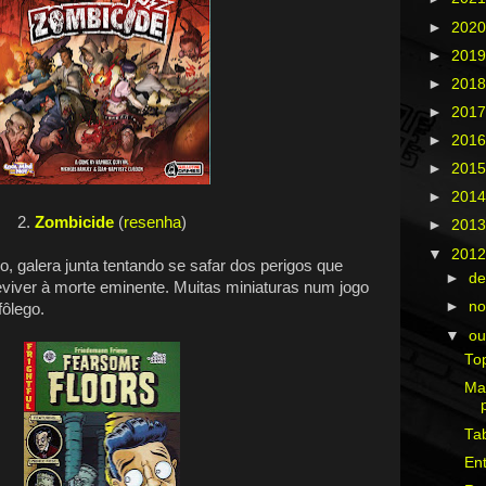
►
202
►
201
►
201
►
201
►
201
►
201
►
201
2.
Zombicide
(
resenha
)
►
201
▼
201
, galera junta tentando se safar dos perigos que
►
d
viver à morte eminente. Muitas miniaturas num jogo
►
n
fôlego.
▼
ou
Top
Ma
Tab
Ent