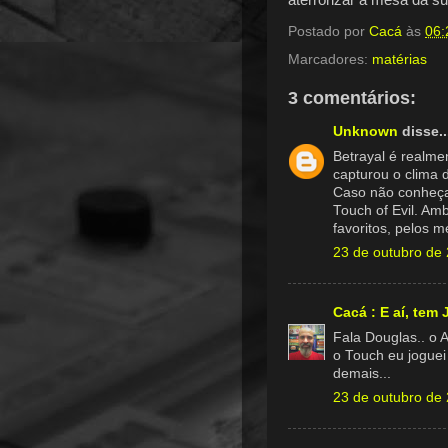
Postado por
Cacá
às
06:
Marcadores:
matérias
3 comentários:
Unknown
disse..
Betrayal é realme
capturou o clima d
Caso não conheça
Touch of Evil. Am
favoritos, pelos 
23 de outubro de
Cacá : E aí, tem
Fala Douglas.. o 
o Touch eu joguei
demais...
23 de outubro de