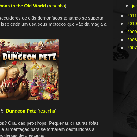
haos in the Old World
(
resenha
)
►
ja
►
201
seguidores de clãs demoníacos tentando se superar
►
201
ra isso cada um usa seus métodos que vão da magia a
►
200
►
200
►
200
5.
Dungeon Petz
(
resenha
)
s? Ora, das pet-shops! Pequenas criaturas fofas
 e alimentação para se tornarem destruidores a
s depois de crescidos.