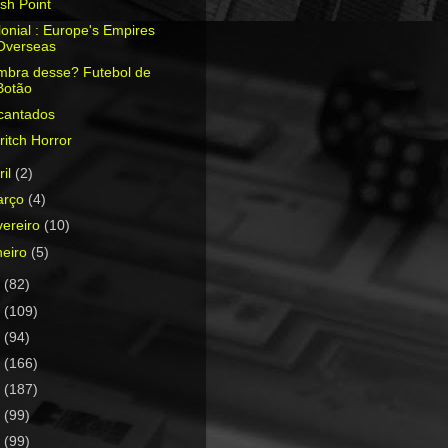
sh Point
onial : Europe's Empires
Overseas
mbra desse? Futebol de
Botão
cantados
ritch Horror
ril
(2)
arço
(4)
vereiro
(10)
neiro
(5)
5
(82)
4
(109)
3
(94)
2
(166)
1
(187)
0
(99)
9
(99)