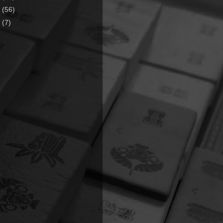
8
(56)
7
(7)