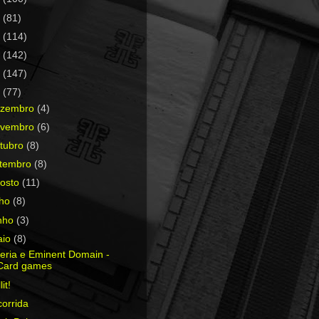
0
(81)
9
(114)
8
(142)
7
(147)
6
(77)
ezembro
(4)
ovembro
(6)
tubro
(8)
etembro
(8)
osto
(11)
lho
(8)
nho
(3)
aio
(8)
eria e Eminent Domain -
Card games
lit!
orrida