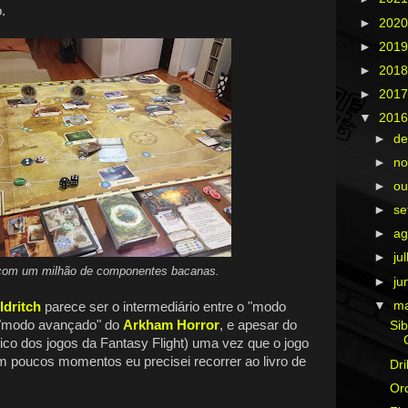
.
►
202
►
201
►
201
►
201
▼
201
►
d
►
n
►
ou
►
s
►
ag
►
ju
om um milhão de componentes bacanas.
►
ju
▼
m
ldritch
parece ser o intermediário entre o "modo
"modo avançado" do
Arkham Horror
, e apesar do
Sib
ico dos jogos da Fantasy Flight) uma vez que o jogo
m poucos momentos eu precisei recorrer ao livro de
Dril
Orc