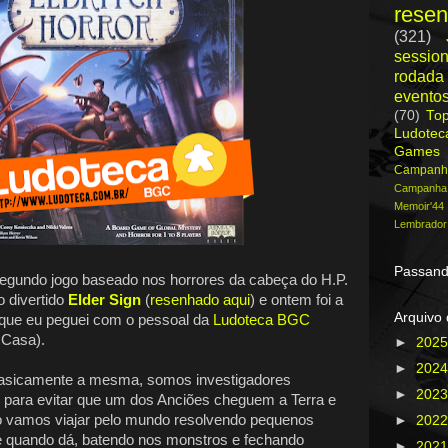
rese
(321)
session
rodada
evento
(70)
To
Ludote
Games
Campanh
Campanh
Memoir'44
Lembrador
Passand
segundo jogo baseado nos horrores da cabeça do H.P.
 o divertido
Elder Sign
(
resenhado aqui
) e ontem foi a
Arquivo 
que eu peguei com o pessoal da
Ludoteca BGC
 Casa).
►
202
►
202
basicamente a mesma, somos investigadores
►
202
 para evitar que um dos Anciões cheguem a Terra e
so vamos viajar pelo mundo resolvendo pequenos
►
202
e quando dá, batendo nos monstros e fechando
►
202