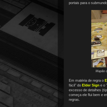
portais para o submundo
Mapão c
Em matéria de regra o
E
fácil" do
Elder Sign
e o 
excesso de detalhes (típ
começa ele flui bem e e
regras.