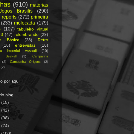
nhas
(910)
matérias
Jogos Brasilis
(290)
 reports
(272)
primeira
(233)
molecada
(179)
s
(107)
tabuleiro virtual
p3
(47)
relembrando
(29)
ca Básica
(28)
Retro
(16)
entrevistas
(16)
a Imperial Assault
(10)
a SeaFall
(3)
Campanha
(2)
Campanha Origens
(2)
(2)
o por aqui
do blog
5
(15)
4
(42)
3
(98)
2
(74)
1
(100)