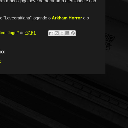
com mais o jogo deve demorar uma eternidade e não
ie "Lovecraftiana" jogando o
Arkham Horror
e o
, tem Jogo?
às
07:51
o:
o