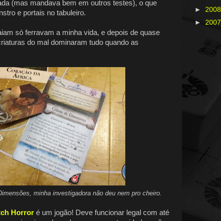
rada (mas mandava bem em outros testes), o que
►
200
tro e portais no tabuleiro.
►
200
aiam só ferravam a minha vida, e depois de quase
criaturas do mal dominaram tudo quando as
Dimensões, minha investigadora não deu nem pro cheiro.
tch Horror
é um jogão! Deve funcionar legal com até