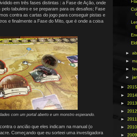
Fla
vidido em três fases distintas : a Fase de Ação, onde
 pelo tabuleiro e se preparam para os desafios; Fase
Col
mos contra as cartas do jogo para conseguir pistas e
ros e finalmente a Fase do Mito, que é onde a coisa
Le
En
Eld
►
ab
►
m
►
fe
►
ja
►
201
►
201
►
201
►
201
dades com um portal aberto e um monstro esperando.
►
201
 contra o ancião que eles indicam na manual (o
►
201
sacre. Começando que eu sorteei uma investigadora
►
200