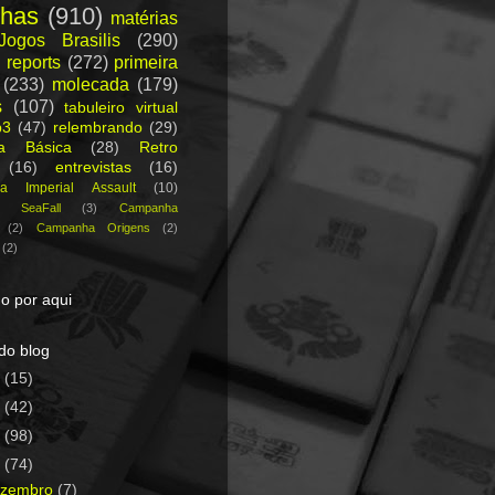
nhas
(910)
matérias
Jogos Brasilis
(290)
 reports
(272)
primeira
(233)
molecada
(179)
s
(107)
tabuleiro virtual
p3
(47)
relembrando
(29)
ca Básica
(28)
Retro
(16)
entrevistas
(16)
a Imperial Assault
(10)
a SeaFall
(3)
Campanha
(2)
Campanha Origens
(2)
(2)
o por aqui
do blog
5
(15)
4
(42)
3
(98)
2
(74)
ezembro
(7)