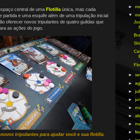
►
n
spaço central de uma
Flotilla
única, mas cada
▼
ou
 partida e uma esquife além de uma tripulação inicial
vão oferecer novos tripulantes de quatro guildas que
Joa
ara as ações do jogo.
Br
Sh
Ca
Flo
►
s
►
ag
►
ju
►
ju
►
m
►
ab
►
m
►
fe
ovos tripulantes para ajudar você e sua flotilla.