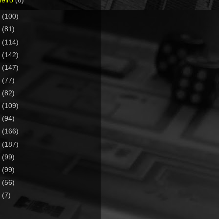
neiro
(6)
1
(100)
0
(81)
9
(114)
8
(142)
7
(147)
6
(77)
5
(82)
4
(109)
3
(94)
2
(166)
1
(187)
0
(99)
9
(99)
8
(56)
7
(7)