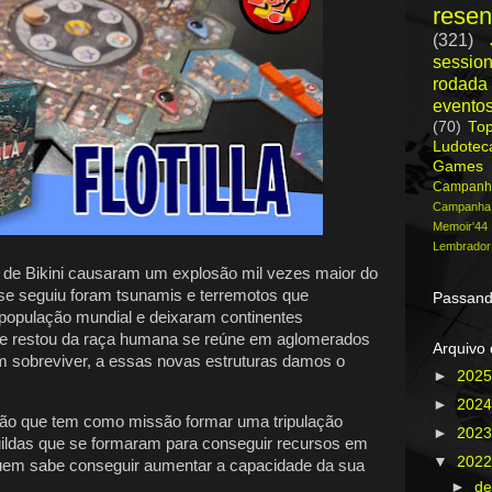
rese
(321)
session
rodada
evento
(70)
To
Ludote
Games
Campanh
Campanh
Memoir'44
Lembrador
l de Bikini causaram um explosão mil vezes maior do
se seguiu foram tsunamis e terremotos que
Passand
população mundial e deixaram continentes
e restou da raça humana se reúne em aglomerados
Arquivo 
m sobreviver, a essas novas estruturas damos o
►
202
►
202
tão que tem como missão formar uma tripulação
►
202
ldas que se formaram para conseguir recursos em
▼
202
uem sabe conseguir aumentar a capacidade da sua
►
d