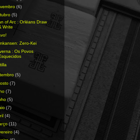
ovembro
(6)
tubro
(5)
n of Arc : Orléans Draw
& Write
avo!
inkansen: Zero-Kei
verna : Os Povos
Esquecidos
tilla
etembro
(5)
osto
(7)
lho
(7)
nho
(5)
aio
(7)
ril
(4)
arço
(11)
vereiro
(4)