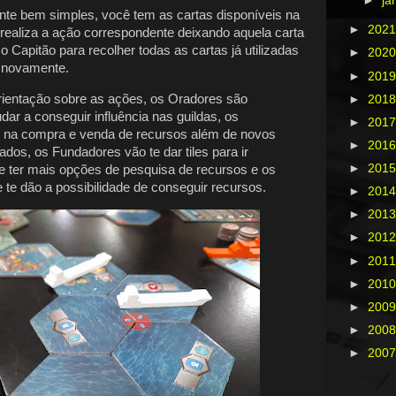
►
ja
te bem simples, você tem as cartas disponíveis na
►
202
realiza a ação correspondente deixando aquela carta
o Capitão para recolher todas as cartas já utilizadas
►
202
o novamente.
►
201
rientação sobre as ações, os Oradores são
►
201
udar a conseguir influência nas guildas, os
►
201
 na compra e venda de recursos além de novos
►
201
dos, os Fundadores vão te dar tiles para ir
►
201
 ter mais opções de pesquisa de recursos e os
te dão a possibilidade de conseguir recursos.
►
201
►
201
►
201
►
201
►
201
►
200
►
200
►
200