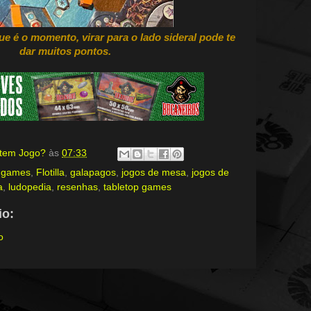
e é o momento, virar para o lado sideral pode te
dar muitos pontos.
, tem Jogo?
às
07:33
 games
,
Flotilla
,
galapagos
,
jogos de mesa
,
jogos de
a
,
ludopedia
,
resenhas
,
tabletop games
o:
o