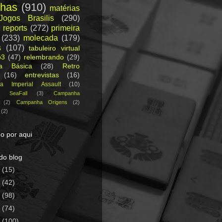
nhas
(910)
matérias
Jogos Brasilis
(290)
 reports
(272)
primeira
(233)
molecada
(179)
s
(107)
tabuleiro virtual
p3
(47)
relembrando
(29)
ca Básica
(28)
Retro
(16)
entrevistas
(16)
a Imperial Assault
(10)
a SeaFall
(3)
Campanha
(2)
Campanha Origens
(2)
(2)
o por aqui
do blog
5
(15)
4
(42)
3
(98)
2
(74)
1
(100)