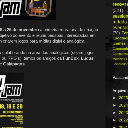
rese
(321)
session
rodada
evento
8 a 26 de novembro
a primeira maratona de criação
(70)
To
objetivo do evento é reunir pessoas interessadas em
Ludote
criarem jogos para mídias digial e analógica.
Games
Campanh
 colaborando na área dos analógicos (sejam jogos
Campanh
es ou RPG's), temos os amigos da
FunBox
,
Ludus
,
Memoir'44
e
Galápagos
.
Lembrador
Passand
Arquivo 
►
202
►
202
►
202
►
202
►
202