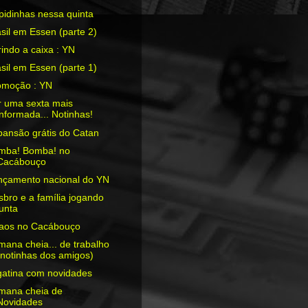
pidinhas nessa quinta
sil em Essen (parte 2)
indo a caixa : YN
sil em Essen (parte 1)
omoção : YN
r uma sexta mais
informada... Notinhas!
pansão grátis do Catan
mba! Bomba! no
Cacábouço
nçamento nacional do YN
bro e a família jogando
junta
aos no Cacábouço
ana cheia... de trabalho
(notinhas dos amigos)
gatina com novidades
mana cheia de
Novidades