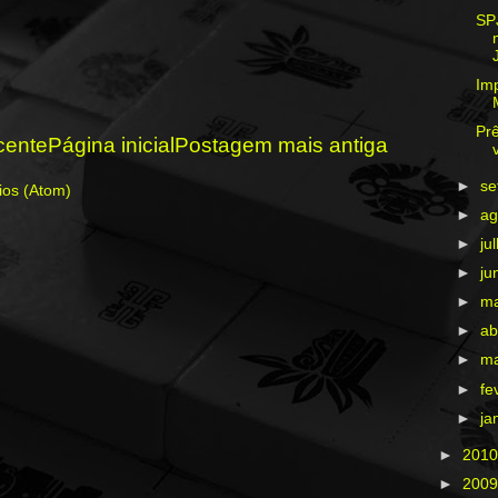
SP
Im
Pr
cente
Página inicial
Postagem mais antiga
►
s
ios (Atom)
►
ag
►
ju
►
ju
►
m
►
ab
►
m
►
fe
►
ja
►
201
►
200