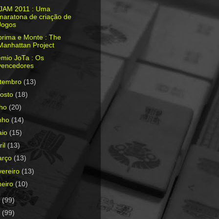
JAM 2011 : Uma
maratona de criação de
Jogos
prima e Monte : The
Manhattan Project
êmio JoTa : Os
vencedores
etembro
(13)
osto
(18)
lho
(20)
nho
(14)
aio
(15)
ril
(13)
arço
(13)
vereiro
(13)
neiro
(10)
0
(99)
9
(99)