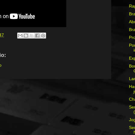
Ra
Bra
Abr
Bra
47
Pr
Po
o:
Ex
o
Bo
La
Has
Ch
Sem
Jo
Se