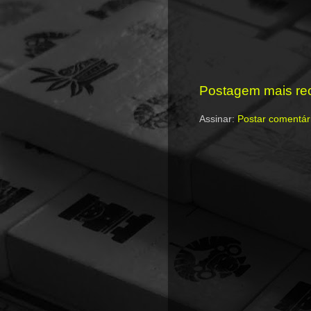
Postagem mais re
Assinar:
Postar comentár