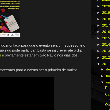
►
202
►
201
►
201
►
201
►
201
►
201
►
201
endo montada para que o evento seja um sucesso, e o
undo pode participar, basta se inscrever até o dia
►
201
e
e obviamente estar em São Paulo nos dias dos
►
201
▼
201
►
d
torcemos para o evento ser o primeiro de muitos.
►
n
▼
ou
Re
Ca
Qu