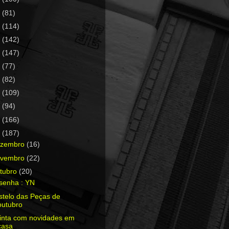
0
(81)
9
(114)
8
(142)
7
(147)
6
(77)
5
(82)
4
(109)
3
(94)
2
(166)
1
(187)
ezembro
(16)
ovembro
(22)
tubro
(20)
senha : YN
stelo das Peças de
outubro
inta com novidades em
casa