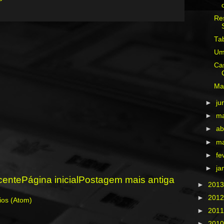
Re
Tab
Um
Cas
Mat
►
ju
►
m
►
ab
►
m
►
fe
►
ja
cente
Página inicial
Postagem mais antiga
►
201
►
201
ios (Atom)
►
201
►
201