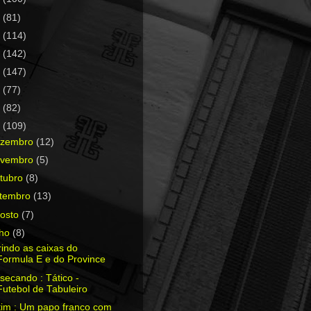
0
(81)
9
(114)
8
(142)
7
(147)
6
(77)
5
(82)
4
(109)
ezembro
(12)
ovembro
(5)
tubro
(8)
etembro
(13)
osto
(7)
lho
(8)
indo as caixas do
Formula E e do Province
secando : Tático -
Futebol de Tabuleiro
tim : Um papo franco com