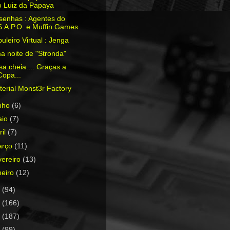
o Luiz da Papaya
senhas : Agentes do
S.A.P.O. e Muffin Games
uleiro Virtual : Jenga
a noite de "Stronda"
a cheia.... Graças a
Copa...
erial Monst3r Factory
nho
(6)
aio
(7)
ril
(7)
arço
(11)
vereiro
(13)
neiro
(12)
3
(94)
2
(166)
1
(187)
0
(99)