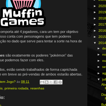
►
202
►
201
►
201
►
201
►
201
comporta até 4 jogadores, cara um tem por objetivo
a isso conta com personagens que tem poderes
►
201
ão no dado que serve para tentar a sorte na hora de
▼
201
►
d
►
n
mes
são exatamente os poderes "pokémon" das
que podemos fazer com eles.
►
ou
►
s
idos, estão sendo trabalhados de forma caprichada
►
ag
 e em breve as pré-vendas de ambos estarão abertas.
▼
ju
, tem Jogo?
às
08:11
Abr
is
,
primeira rodada
,
resenhas
Dis
o:
Bu
o