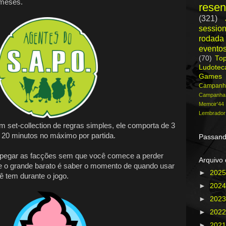
 meses.
rese
(321)
session
rodada
evento
(70)
To
Ludote
Games
Campanh
Campanh
Memoir'44
Lembrador
 set-collection de regras simples, ele comporta de 3
s 20 minutos no máximo por partida.
Passand
r pegar as facções sem que você comece a perder
Arquivo 
 e o grande barato é saber o momento de quando usar
►
202
 tem durante o jogo.
►
202
►
202
►
202
►
202