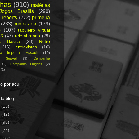
nhas
(910)
matérias
Jogos Brasilis
(290)
 reports
(272)
primeira
(233)
molecada
(179)
s
(107)
tabuleiro virtual
p3
(47)
relembrando
(29)
ca Básica
(28)
Retro
(16)
entrevistas
(16)
a Imperial Assault
(10)
a SeaFall
(3)
Campanha
(2)
Campanha Origens
(2)
(2)
o por aqui
do blog
5
(15)
4
(42)
3
(98)
2
(74)
1
(100)