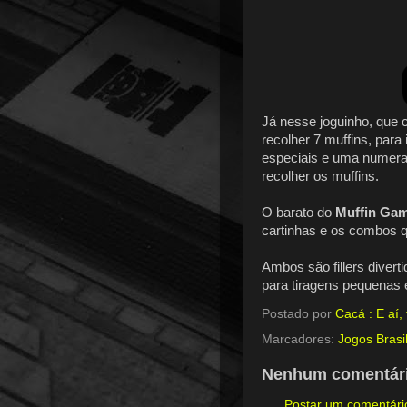
Já nesse joguinho, que 
recolher 7 muffins, par
especiais e uma numeraç
recolher os muffins.
O barato do
Muffin Ga
cartinhas e os combos 
Ambos são fillers divert
para tiragens pequenas
Postado por
Cacá : E aí
Marcadores:
Jogos Brasil
Nenhum comentári
Postar um comentári