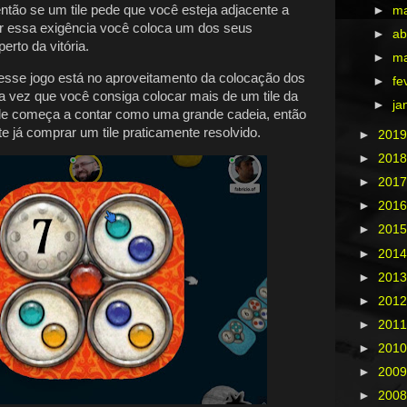
ntão se um tile pede que você esteja adjacente a
►
m
rir essa exigência você coloca um dos seus
►
ab
erto da vitória.
►
m
esse jogo está no aproveitamento da colocação dos
►
fe
ma vez que você consiga colocar mais de um tile da
►
ja
le começa a contar como uma grande cadeia, então
e já comprar um tile praticamente resolvido.
►
201
►
201
►
201
►
201
►
201
►
201
►
201
►
201
►
201
►
201
►
200
►
200