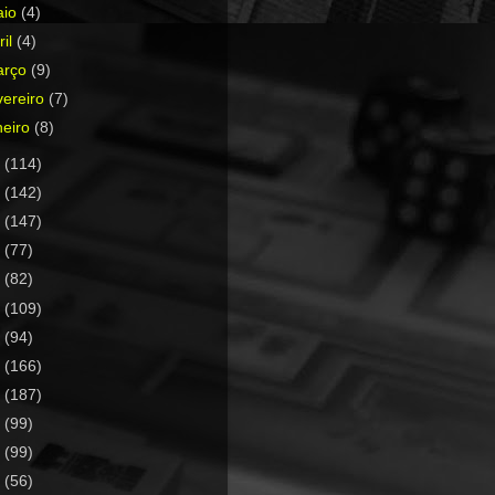
aio
(4)
ril
(4)
arço
(9)
vereiro
(7)
neiro
(8)
9
(114)
8
(142)
7
(147)
6
(77)
5
(82)
4
(109)
3
(94)
2
(166)
1
(187)
0
(99)
9
(99)
8
(56)