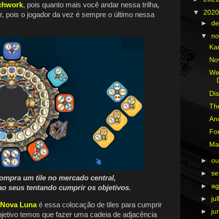
chwork
, pois quanto mais você andar nessa trilha,
▼
202
r, pois o jogador da vez é sempre o último nessa
►
d
▼
n
Ka
No
We
Di
Th
Anc
Fo
Ma
►
ou
►
s
ompra um tile no mercado central,
►
ag
ao seus tentando cumprir os objetivos.
►
ju
Nova Luna
é essa colocação de tiles para cumprir
►
ju
bjetivo temos que fazer uma cadeia de adjacência