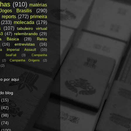
nhas
(910)
matérias
Jogos Brasilis
(290)
 reports
(272)
primeira
(233)
molecada
(179)
s
(107)
tabuleiro virtual
p3
(47)
relembrando
(29)
ca Básica
(28)
Retro
(16)
entrevistas
(16)
a Imperial Assault
(10)
a SeaFall
(3)
Campanha
(2)
Campanha Origens
(2)
(2)
o por aqui
do blog
5
(15)
4
(42)
3
(98)
2
(74)
1
(100)