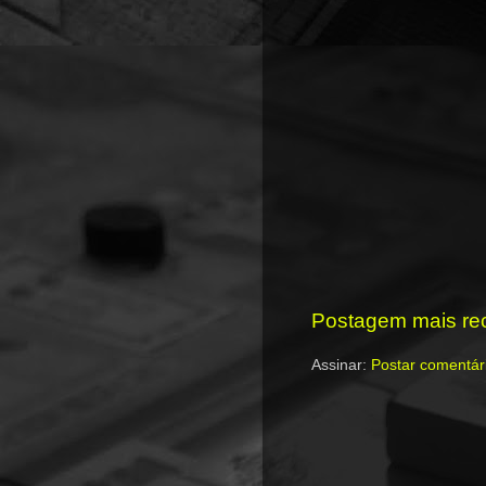
Postagem mais re
Assinar:
Postar comentár