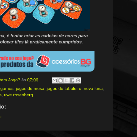
a, é tentar criar as cadeias de cores para
olocar tiles já praticamente cumpridos.
, tem Jogo?
às
07:06
 games
,
jogos de mesa
,
jogos de tabuleiro
,
nova luna
,
s
,
uwe rosenberg
o:
o