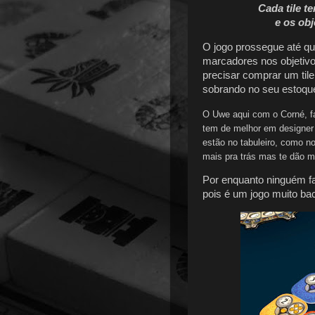
Cada tile t
e os ob
O jogo prossegue até qu
marcadores nos objetivo
precisar comprar um til
sobrando no seu estoque
O Uwe aqui com o Corné, 
tem de melhor em designer 
estão no tabuleiro, como n
mais pra trás mas te dão 
Por enquanto ninguém fal
pois é um jogo muito baca