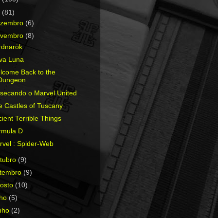
0
(81)
ezembro
(6)
ovembro
(8)
rdnarök
va Luna
lcome Back to the
Dungeon
ssecando o Marvel United
e Castles of Tuscany
ient Terrible Things
rmula D
rvel : Spider-Web
tubro
(9)
etembro
(9)
osto
(10)
lho
(5)
nho
(2)