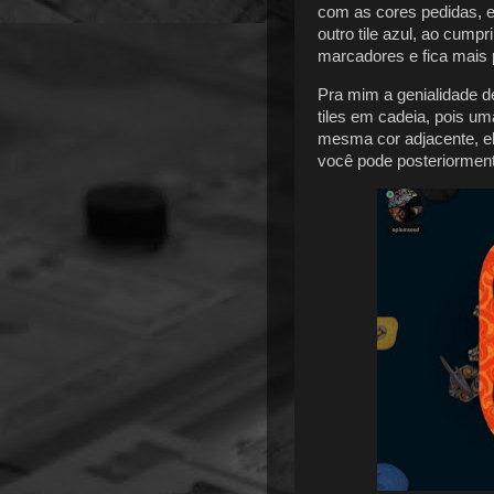
com as cores pedidas, e
outro tile azul, ao cump
marcadores e fica mais p
Pra mim a genialidade d
tiles em cadeia, pois u
mesma cor adjacente, e
você pode posteriorment