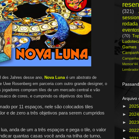
rese
(321)
session
rodada
evento
(70)
To
Ludote
Games
Campanh
Campanh
Memoir'44
Lembrador
l des Jahres desse ano,
Nova Luna
é um abstrato de
de Uwe Rosenberg em parceria com outro grande designer, o
Passand
s jogadores compram tiles de um mercado central e vão
ico de cores, e cumprindo os objetivos dos tiles.
Arquivo 
►
202
mado por 11 espaços, nele são colocados tiles
lor e de zero a três objetivos para serem cumpridos
►
202
►
202
ua, anda de um a três espaços e pega o tile, o valor
►
202
indicar quantas casas você anda na trilha de turno,
►
202