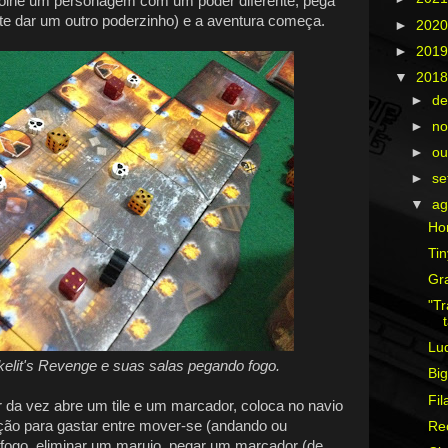
colhe um personagem com um poder diferente, pega
 te dar um outro poderzinho) e a aventura começa.
►
202
►
201
▼
201
►
d
►
n
►
ou
►
s
▼
ag
Ho
Tin
Gra
"Tr
Lu
kelit's Revenge e suas salas pegando fogo.
Bi
Fil
r da vez abre um tile e um marcador, coloca no navio
ção para gastar entre mover-se (andando ou
Rec
o fogo, eliminar um marujo, pegar um marcador (de