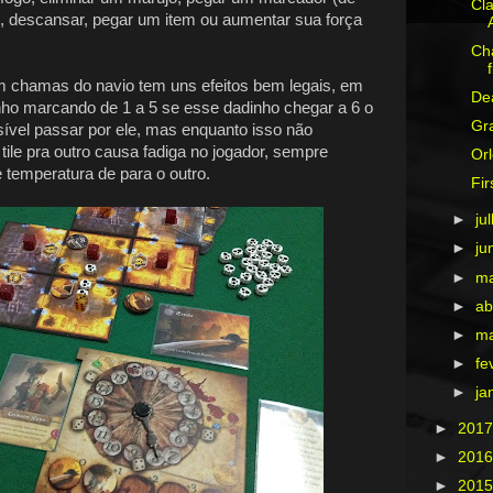
Cl
, descansar, pegar um item ou aumentar sua força
Cha
f
m chamas do navio tem uns efeitos bem legais, em
De
inho marcando de 1 a 5 se esse dadinho chegar a 6 o
Gr
ssível passar por ele, mas enquanto isso não
ile pra outro causa fadiga no jogador, sempre
Or
 temperatura de para o outro.
Fir
►
ju
►
ju
►
m
►
ab
►
m
►
fe
►
ja
►
201
►
201
►
201