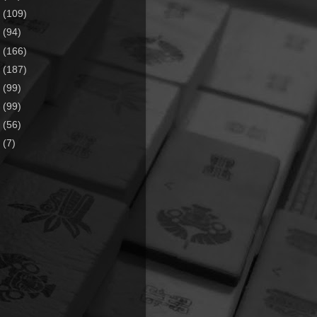
4
(109)
3
(94)
2
(166)
1
(187)
0
(99)
9
(99)
8
(56)
7
(7)