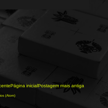
cente
Página inicial
Postagem mais antiga
ios (Atom)