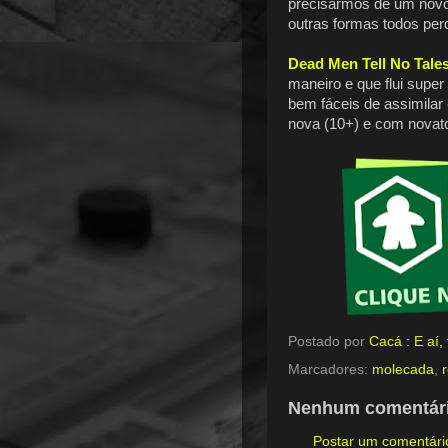
precisarmos de um novo
outras formas todos per
Dead Men Tell No Tale
maneiro e que flui super
bem fáceis de assimila
nova (10+) e com novato
Postado por
Cacá : E aí
Marcadores:
molecada
,
Nenhum comentári
Postar um comentári