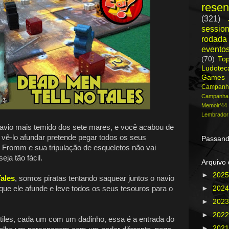
rese
(321)
session
rodada
evento
(70)
To
Ludote
Games
Campanh
Campanh
Memoir'44
Lembrador
navio mais temido dos sete mares, e você acabou de
 vê-lo afundar pretende pegar todos os seus
Passand
 Fromm e sua tripulação de esqueletos não vai
eja tão fácil.
Arquivo 
►
202
ales
, somos piratas tentando saquear juntos o navio
que ele afunde e leve todos os seus tesouros para o
►
202
►
202
►
202
4 tiles, cada um com um dadinho, essa é a entrada do
►
202