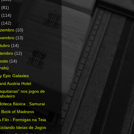
0
(81)
9
(114)
8
(142)
ezembro
(10)
ovembro
(13)
tubro
(14)
etembro
(12)
osto
(14)
nshú
y Epic Galaxies
nd Austria Hotel
aquitanas" nos jogos de
tabuleiro
doteca Básica : Samurai
g Book of Madness
a Filo - Formigas na Teia
iclando Ideias de Jogos