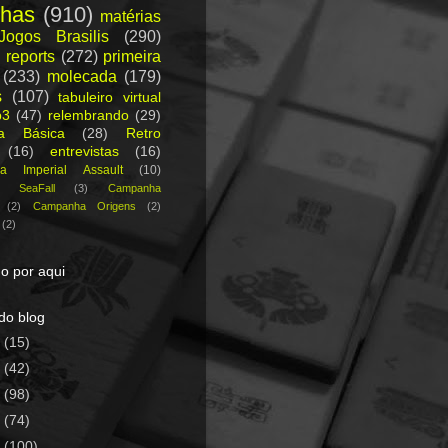
nhas
(910)
matérias
Jogos Brasilis
(290)
 reports
(272)
primeira
(233)
molecada
(179)
s
(107)
tabuleiro virtual
p3
(47)
relembrando
(29)
ca Básica
(28)
Retro
(16)
entrevistas
(16)
a Imperial Assault
(10)
a SeaFall
(3)
Campanha
(2)
Campanha Origens
(2)
(2)
o por aqui
do blog
5
(15)
4
(42)
3
(98)
2
(74)
1
(100)