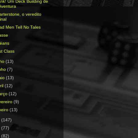
ank! Um Deck Building de
Aventura
rterstone, o veredito
inal
ad Men Tell No Tales
asse
léans
st Class
lho
(13)
nho
(7)
aio
(13)
ril
(12)
arço
(12)
vereiro
(9)
neiro
(13)
7
(147)
6
(77)
5
(82)