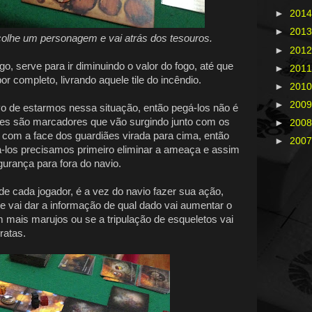
►
201
►
201
olhe um personagem e vai atrás dos tesouros.
►
201
o, serve para ir diminuindo o valor do fogo, até que
►
201
or completo, livrando aquele tile do incêndio.
►
201
►
200
o de estarmos nessa situação, então pegá-los não é
 eles são marcadores que vão surgindo junto com os
►
200
m com a face dos guardiães virada para cima, então
►
200
-los precisamos primeiro eliminar a ameaça e assim
gurança para fora do navio.
de cada jogador, é a vez do navio fazer sua ação,
 vai dar a informação de qual dado vai aumentar o
m mais marujos ou se a tripulação de esqueletos vai
ratas.