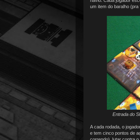
navio. Cada jogador es
um item do baralho (pra
Entrada do S
A cada rodada, o jogado
e tem cinco pontos de a
correndo), lutar contra 