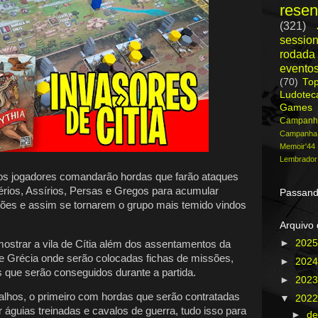
rese
(321)
session
rodada
evento
(70)
To
Ludote
Games
Campanh
Campanh
Memoir'44
Lembrador
s jogadores comandarão hordas que farão ataques
ios, Assírios, Persas e Gregos para acumular
Passand
ões e assim se tornarem o grupo mais temido vindos
Arquivo 
►
202
á mostrar a vila de Cítia além dos assentamentos da
a e Grécia onde serão colocadas fichas de missões,
►
202
s que serão conseguidos durante a partida.
►
202
lhos, o primeiro com hordas que serão contratadas
▼
202
 águias treinadas e cavalos de guerra, tudo isso para
►
d