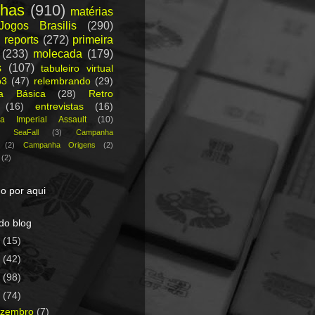
nhas
(910)
matérias
Jogos Brasilis
(290)
 reports
(272)
primeira
(233)
molecada
(179)
s
(107)
tabuleiro virtual
p3
(47)
relembrando
(29)
ca Básica
(28)
Retro
(16)
entrevistas
(16)
a Imperial Assault
(10)
a SeaFall
(3)
Campanha
(2)
Campanha Origens
(2)
(2)
o por aqui
do blog
5
(15)
4
(42)
3
(98)
2
(74)
ezembro
(7)