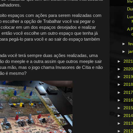
Inv
balhadores.
Du
m oito espaços com ações para serem realizadas com
Lux
o escolher a opção de Trabalhar você vai pegar o
 colocar em um dos espaços desejados e realizar
A P
s então você escolhe um outro espaço que tenha já
para pegá-lo para você e ao sair do espaço também
►
fe
►
ja
ada você terá sempre duas ações realizadas, uma
o do meeple e a outra assim que outros meeple sair
►
202
 sua mão, mas o jogo chama Invasores de Cítia e não
►
202
 não é mesmo?
►
201
►
201
►
201
►
201
►
201
►
201
►
201
►
201