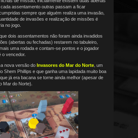
 fichas de missão, inicialmente existem duas abertas
m cada assentamento outras passam a ficar
 cumpridas sempre que alguém realiza uma invasão,
quantidade de invasões e realização de missões é
ia no jogo.
 que dois assentamentos não foram ainda invadidos
es (abertas ou fechadas) restarem no tabuleiro,
 mais uma rodada e contam-se pontos e o jogador
 o vencedor.
a nova versão do
Invasores do Mar do Norte
, um
o Shem Phillips e que ganha uma lapidada muito boa
que já era bacana se torne ainda melhor (apesar de
do Mar do Norte).