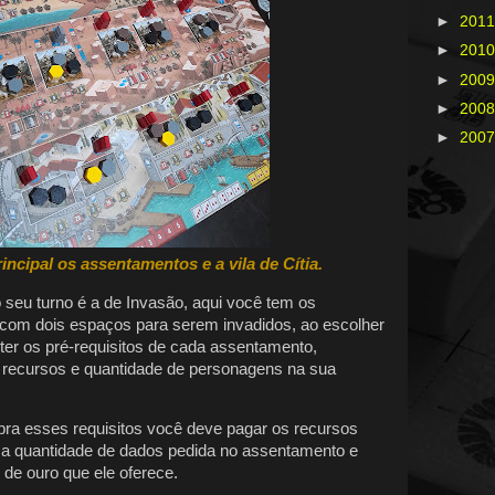
►
201
►
201
►
200
►
200
►
200
incipal os assentamentos e a vila de Cítia.
 seu turno é a de Invasão, aqui você tem os
om dois espaços para serem invadidos, ao escolher
ter os pré-requisitos de cada assentamento,
recursos e quantidade de personagens na sua
a esses requisitos você deve pagar os recursos
ma quantidade de dados pedida no assentamento e
de ouro que ele oferece.