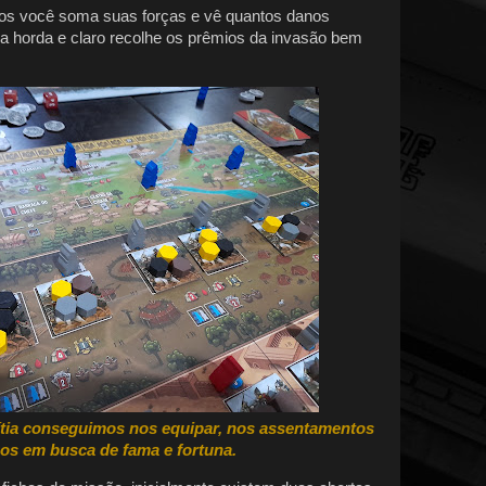
dos você soma suas forças e vê quantos danos
sua horda e claro recolhe os prêmios da invasão bem
ítia conseguimos nos equipar, nos assentamentos
os em busca de fama e fortuna.