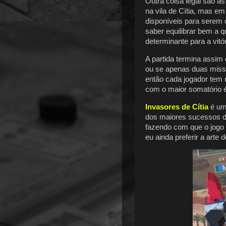
Outra coisa legal são as
na vila de Cítia, mas e
disponíveis para serem
saber equilibrar bem a 
determinante para a vitór
A partida termina assim
ou se apenas duas missõ
então cada jogador tem
com o maior somatório é
Invasores de Cítia
é um
dos maiores sucessos d
fazendo com que o jogo 
eu ainda preferir a arte 