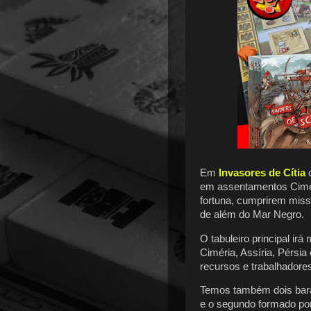
Em
Invasores de Cítia
o
em assentamentos Cimér
fortuna, cumprirem miss
de além do Mar Negro.
O tabuleiro principal ir
Ciméria, Assíria, Pérsi
recursos e trabalhadore
Temos também dois bara
e o segundo formado por