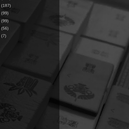
1
(187)
0
(99)
9
(99)
8
(56)
7
(7)