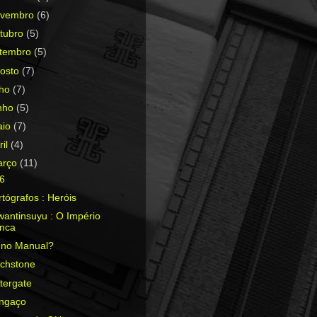
ovembro
(6)
tubro
(5)
etembro
(5)
osto
(7)
lho
(7)
nho
(5)
aio
(7)
ril
(4)
arço
(11)
6
tógrafos : Heróis
antinsuyu : O Império
Inca
 no Manual?
tchstone
tergate
ngaço