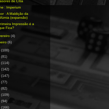
asores de Cítia
ne : Imperium
or : A Maldição da
Múmia (expansão)
rimeira Impressão é a
que Fica?
vereiro
(4)
neiro
(6)
1
(100)
0
(81)
9
(114)
8
(142)
7
(147)
6
(77)
5
(82)
4
(109)
3
(94)
2
(166)