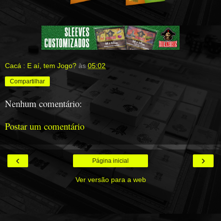
Cacá : E aí, tem Jogo?
às
05:02
Compartilhar
Nenhum comentário:
Postar um comentário
‹
›
Página inicial
Ver versão para a web