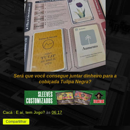
Será que você consegue juntar dinheiro para a
cobiçada Tulipa Negra?
Cacá : E aí, tem Jogo?
às
06:17
Compartilhar